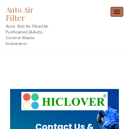
Skip
Auto Air
to
Toggl
content
Filter
Auto. Roll Air Filter(Air
Purification)&Auto.
Control Waste
Incinerator
Contact Us &