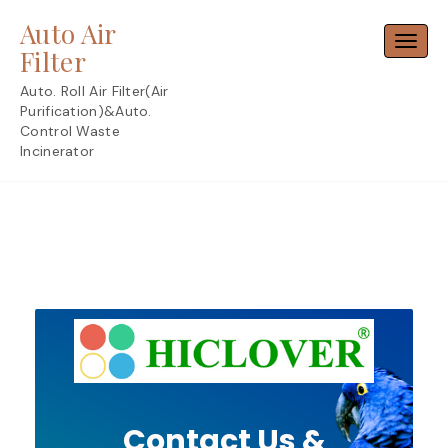
Skip
Auto Air
to
Toggl
content
Filter
Auto. Roll Air Filter(Air
Purification)&Auto.
Control Waste
Incinerator
Contact Us &