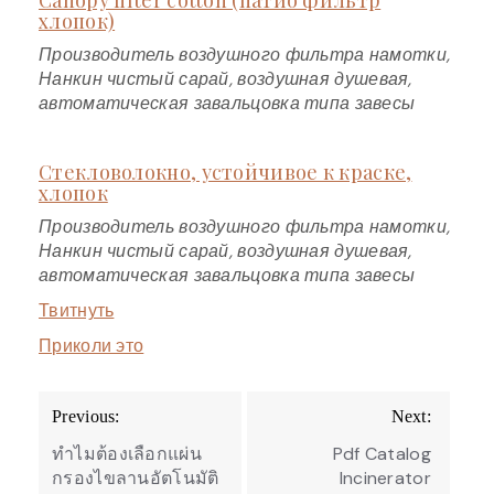
хлопок)
Производитель воздушного фильтра намотки,
Нанкин чистый сарай, воздушная душевая,
автоматическая завальцовка типа завесы
Стекловолокно, устойчивое к краске,
хлопок
Производитель воздушного фильтра намотки,
Нанкин чистый сарай, воздушная душевая,
автоматическая завальцовка типа завесы
Твитнуть
Приколи это
Post
Previous:
Next:
navigation
ทำไมต้องเลือกแผ่น
Pdf Catalog
กรองไขลานอัตโนมัติ
Incinerator