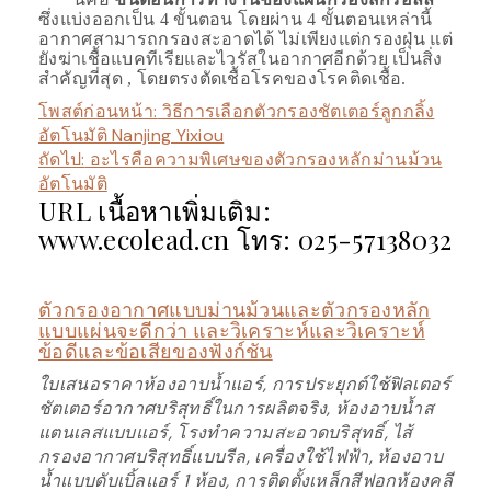
ซึ่งแบ่งออกเป็น 4 ขั้นตอน โดยผ่าน 4 ขั้นตอนเหล่านี้
อากาศสามารถกรองสะอาดได้ ไม่เพียงแต่กรองฝุ่น แต่
ยังฆ่าเชื้อแบคทีเรียและไวรัสในอากาศอีกด้วย เป็นสิ่ง
สำคัญที่สุด , โดยตรงตัดเชื้อโรคของโรคติดเชื้อ.
โพสต์ก่อนหน้า:
วิธีการเลือกตัวกรองชัตเตอร์ลูกกลิ้ง
อัตโนมัติ Nanjing Yixiou
ถัดไป:
อะไรคือความพิเศษของตัวกรองหลักม่านม้วน
อัตโนมัติ
URL เนื้อหาเพิ่มเติม:
www.ecolead.cn โทร: 025-57138032
ตัวกรองอากาศแบบม่านม้วนและตัวกรองหลัก
แบบแผ่นจะดีกว่า และวิเคราะห์และวิเคราะห์
ข้อดีและข้อเสียของฟังก์ชัน
ใบเสนอราคาห้องอาบน้ำแอร์, การประยุกต์ใช้ฟิลเตอร์
ชัตเตอร์อากาศบริสุทธิ์ในการผลิตจริง, ห้องอาบน้ำส
แตนเลสแบบแอร์, โรงทำความสะอาดบริสุทธิ์, ไส้
กรองอากาศบริสุทธิ์แบบรีล, เครื่องใช้ไฟฟ้า, ห้องอาบ
น้ำแบบดับเบิ้ลแอร์ 1 ห้อง, การติดตั้งเหล็กสีฟอกห้องคลี