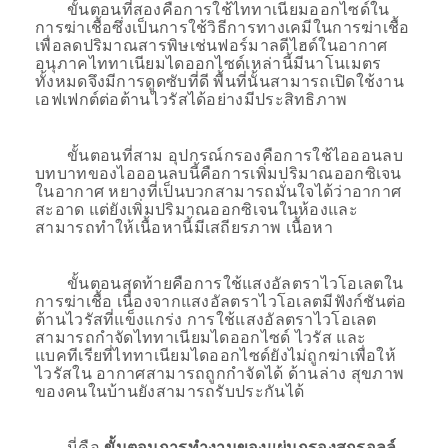
ขั้นตอนที่สองคือการใช้ไททาเนียมออกไซด์ใน
การฆ่าเชื้อซึ่งเป็นการใช้วิธีการทางเคมีในการฆ่าเชื้อ
เพื่อลดปริมาณสารพิษเช่นฟอร์มาลดีไฮด์ในอากาศ
อนุภาคไททาเนียมไดออกไซด์เหล่านี้มีนาโนเมตร
ทั้งหมดจึงมีการดูดซับที่ดี พื้นที่นั้นสามารถเปิดใช้งาน
เอฟเฟกต์ต่อต้านไวรัสได้อย่างมีประสิทธิภาพ
ขั้นตอนที่สาม อุปกรณ์กรองคือการใช้ไอออนลบ
บทบาทของไอออนลบนี้คือการเพิ่มปริมาณออกซิเจน
ในอากาศ หยางที่เป็นบวกสามารถมั่นใจได้ว่าอากาศ
สะอาด แต่ยังเพิ่มปริมาณออกซิเจนในห้องและ
สามารถทำให้เนื้อหานี้มีเสถียรภาพ เนื้อหา
ขั้นตอนสุดท้ายคือการใช้แสงอัลตราไวโอเลตใน
การฆ่าเชื้อ เนื่องจากแสงอัลตราไวโอเลตมีฟังก์ชันต่อ
ต้านไวรัสที่แข็งแกร่ง การใช้แสงอัลตราไวโอเลต
สามารถกำจัดไททาเนียมไดออกไซด์ ไวรัส และ
แบคทีเรียที่ไททาเนียมไดออกไซด์ยังไม่ถูกฆ่าเพื่อให้
ไวรัสใน อากาศสามารถถูกกำจัดได้ ด้านล่าง สุขภาพ
ของคนในบ้านยังสามารถรับประกันได้
นี่คือ
ขั้นตอนการทำงานของแผ่นกรองสกรอลล์