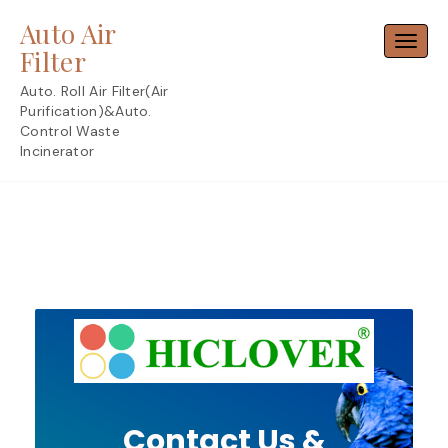
Skip
Auto Air
to
Toggl
content
Filter
Auto. Roll Air Filter(Air
Purification)&Auto.
Control Waste
Incinerator
Contact Us &