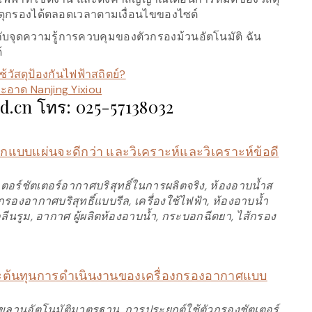
วัสดุกรองได้ตลอดเวลาตามเงื่อนไขของไซต์
กับจุดความรู้การควบคุมของตัวกรองม้วนอัตโนมัติ ฉัน
้
สดุป้องกันไฟฟ้าสถิตย์?​
อาด Nanjing Yixiou
ad.cn โทร: 025-57138032
บบแผ่นจะดีกว่า และวิเคราะห์และวิเคราะห์ข้อดี
อร์ชัตเตอร์อากาศบริสุทธิ์ในการผลิตจริง, ห้องอาบน้ำส
องอากาศบริสุทธิ์แบบรีล, เครื่องใช้ไฟฟ้า, ห้องอาบน้ำ
งคลีนรูม, อากาศ ผู้ผลิตห้องอาบน้ำ, กระบอกฉีดยา, ไส้กรอง
ต้นทุนการดำเนินงานของเครื่องกรองอากาศแบบ
ลานอัตโนมัติมาตรฐาน, การประยุกต์ใช้ตัวกรองชัตเตอร์