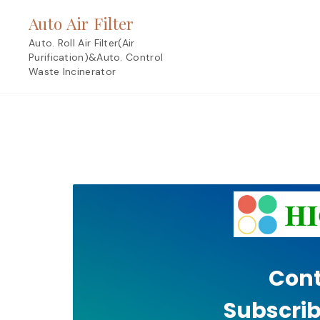
Skip
Auto Air Filter
to
content
Auto. Roll Air Filter(Air
Purification)&Auto. Control
Waste Incinerator
Cont
Subscrib