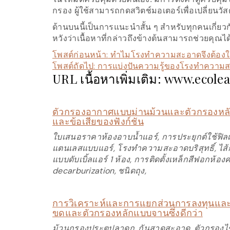
กรอง ผู้ใช้สามารถกดสวิตช์มอเตอร์เพื่อเปลี่ยน
ด้านบนนี้เป็นการแนะนำสั้น ๆ สำหรับทุกคนเกี่ยว
หวังว่าเนื้อหาที่กล่าวถึงข้างต้นสามารถช่วยคุณได
โพสต์ก่อนหน้า:
ทำไมโรงทำความสะอาดจึงต้องใช้วั
โพสต์ถัดไป:
การแบ่งปันความรู้ของโรงทำความสะ
URL เนื้อหาเพิ่มเติม: www.ecole
ตัวกรองอากาศแบบม่านม้วนและตัวกรองหลักแ
และข้อเสียของฟังก์ชัน
ใบเสนอราคาห้องอาบน้ำแอร์, การประยุกต์ใช้ฟิลเต
แตนเลสแบบแอร์, โรงทำความสะอาดบริสุทธิ์, ไส้กร
แบบดับเบิ้ลแอร์ 1 ห้อง, การติดตั้งเหล็กสีฟอกห้อ
decarburization, ชนิดถุง,
การวิเคราะห์และการแยกส่วนการลงทุนและ
ขดและตัวกรองหลักแบบจานซึ่งดีกว่า
ม้วนกรองประตูปลาดุก, กันสาดสะอาด, ตัวกรองไข