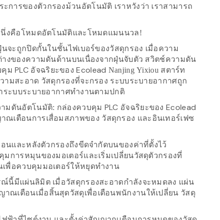
การของตัวกรองม้วนอัตโนมัติ เราหวังว่า เราสามารถ
าง หนึ่งคือโหมดอัตโนมัติและโหมดแมนนวล!
ฝุ่นจะถูกปิดกั้นในชั้นไฟเบอร์ของวัสดุกรอง เมื่อความ
่างของความดันด้านบนเนื่องจากฝุ่นจับตัว สวิตช์ความดัน
คุม PLC
Ecolead
อัจฉริยะของ
Nanjing
Yixiou สตาร์ท
ำความสะอาด วัสดุกรองที่จะกรอง ระบบระบายอากาศถูก
นใจว่าระบบระบายอากาศทำงานตามปกติ
กล่องควบคุม PLC
Ecolead
มดันอัตโนมัติ:
อัจฉริยะของ
ญญาณเตือนการเสื่อมสภาพของ
วัสดุกรอง และอินเทอร์เฟซ
อนและหลังตัวกรองถึงขีดจำกัดบนของค่าที่ตั้งไว้
ุมการหมุนของมอเตอร์และเริ่มเปลี่ยนวัสดุตัวกรองที่
เพื่อควบคุมมอเตอร์ให้หยุดทำงาน
ณ์นี้มีแผ่นลิมิต เมื่อวัสดุกรองสะอาดกำลังจะหมดลง แผ่น
เตือนเมื่อสิ้นสุดวัสดุเพื่อเตือนพนักงานให้เปลี่ยน วัสดุ
มไฟฟ้าที่ไซต์งาน และตั้งค่าสัญญาณเตือนการหมดของวัสดุ