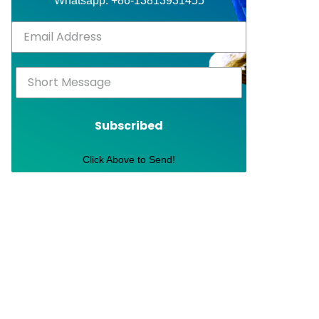
Whatsapp: +86-13813931455
Subscribed
Click Above to Send!