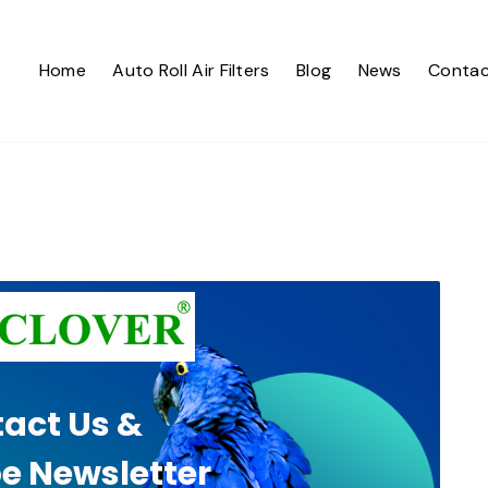
Home
Auto Roll Air Filters
Blog
News
Contac
act Us &
e Newsletter