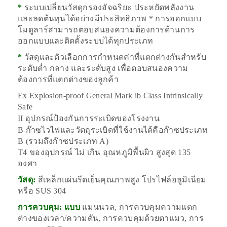
*
ระบบเปลี่ยนวัสดุกรองอัจฉริยะ ประหยัดพลังงาน
และลดต้นทุนได้อย่างมีประสิทธิภาพ * การออกแบบ
โมดูลาร์สามารถตอบสนองความต้องการด้านการ
ออกแบบและติดตั้งระบบได้ทุกประเภท
*
วัสดุและตัวเลือกการกำหนดค่าที่แตกต่างกันสำหรับ
ระดับต่ำ กลาง และระดับสูง เพื่อตอบสนองความ
ต้องการที่แตกต่างของลูกค้า
Ex Explosion-proof General Mark ib Class Intrinsically
Safe
II อุปกรณ์ป้องกันการระเบิดของโรงงาน
B ก๊าซไวไฟและวัตถุระเบิดที่ใช้งานได้คือก๊าซประเภท
B (รวมถึงก๊าซประเภท A)
T4 ของอุปกรณ์
ไม่
เกิน
อุณหภูมิพื้นผิว
สูงสุด
135
องศา
วัสดุ:
สีเหล็กแผ่นรีดเย็นคุณภาพสูง โปรไฟล์อลูมิเนียม
หรือ SUS 304
การควบคุม: แบบ
แมนนวล, การควบคุมความแตก
ต่างของเวลา/ความดัน, การควบคุมด้วยตาแมว, การ