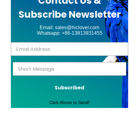
Contact Us &
Subscribe Newsletter
Email: sales@hiclover.com
Whatsapp: +86-13813931455
Subscribed
Click Above to Send!