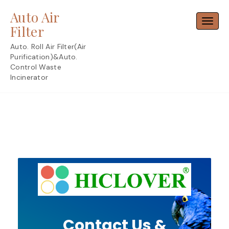
Skip
Auto Air
to
Toggl
content
Filter
Auto. Roll Air Filter(Air
Purification)&Auto.
Control Waste
Incinerator
Contact Us &