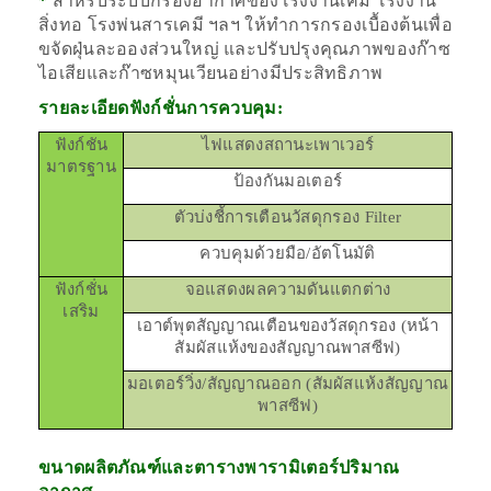
*
สำหรับระบบกรองอากาศของโรงงานเคมี โรงงาน
สิ่งทอ โรงพ่นสารเคมี ฯลฯ ให้ทำการกรองเบื้องต้นเพื่อ
ขจัดฝุ่นละอองส่วนใหญ่ และปรับปรุงคุณภาพของก๊าซ
ไอเสียและก๊าซหมุนเวียนอย่างมีประสิทธิภาพ
รายละเอียดฟังก์ชั่นการควบคุม:
ฟังก์ชัน
ไฟแสดงสถานะเพาเวอร์
มาตรฐาน
ป้องกันมอเตอร์
ตัวบ่งชี้การเตือนวัสดุกรอง Filter
ควบคุมด้วยมือ/อัตโนมัติ
ฟังก์ชั่น
จอแสดงผลความดันแตกต่าง
เสริม
เอาต์พุตสัญญาณเตือนของวัสดุกรอง (หน้า
สัมผัสแห้งของสัญญาณพาสซีฟ)
มอเตอร์วิ่ง/สัญญาณออก (สัมผัสแห้งสัญญาณ
พาสซีฟ)
ขนาดผลิตภัณฑ์และตารางพารามิเตอร์ปริมาณ