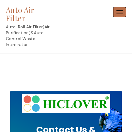
Skip
Auto Air
to
Toggl
content
Filter
Auto. Roll Air Filter(Air
Purification)&Auto.
Control Waste
Incinerator
Contact Us &