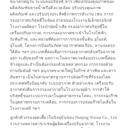
ขนาดใหญ่ใน ระบบลมบริสุทธิ์ สาร เพื่อปกป้องคุณภาพของ
ผลิตภัณฑ์ปลายน้ำหรือสิ่งแวดล้อม ปรับปรุงคุณภาพ
ผลิตภัณฑ์ และปรับปรุงประสิทธิภาพการทำงาน เช่น การก
รองอากาศบริสุทธิ์ในห้องเป่าลมของโรงงานอิเล็กทรอนิกส์
โรงงานผลิตยา โรงบำบัดน้ำเสีย กรองอากาศบริสุทธิ์ใน
เครื่องปรับอากาศ, การกรองอากาศขาเข้าในโรงไฟฟ้า,
กังหันก๊าซ, และหน่วยที่ต้องการการกรองขั้นต้น อุโมงค์,
อุโมงค์, โครงการป้องกันภัยทางอากาศพลเรือน, ลานจอดรถ
ใต้ดิน ฯลฯ ประเภทที่สองคือการกรองอากาศกลับหรืออากาศ
ออก ระดับของก๊าซ มลภาวะในสภาพแวดล้อมประเภทนี้ค่อน
ข้างสูงและจำเป็นต้องกรองด้วยขดลวดกรอง การกรองด้วย
ถ่านกัมมันต์ ฯลฯ อนุภาคขนาดใหญ่ในก๊าซ สารพิษ และสาร
อันตราย เป็นไปตามมาตรฐานการปล่อยก๊าซที่รับรองโดย
ประเทศหรือป้อนกลับ ระบบอากาศ ตัวอย่างเช่น เครื่องปรับ
อากาศส่งคืนการกรองอากาศในโรงงานทอผ้า, การทำให้
บริสุทธิ์ของระบบการเผาในอุตสาหกรรมโลหะ, การกรองก๊าซ
ในอุตสาหกรรมการเคลือบ, การกรองการปล่อยก๊าซไอเสียใน
โรงงานเคมี ฯลฯ
ลูกค้าตัวกรองคดเคี้ยวในปัจจุบันของ Nanjing Yixiou Co., Ltd.
รวบรวมหลายสาขาเช่นผู้ผลิตเครื่องปรับอากาศ, โรงงาน