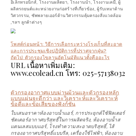
อิเล็กทรอนิกส์, โรงงานผลิตยา, โรงงานน้ำ, โรงงานเคมี, ผู้
ผลิตรถยนต์และหน่วยงานก่อสร้างที่เกี่ยวข้อง, ผู้รับเหมาด้าน
วิศวกรรม, ซัพพลายเออร์ด้านวิศวกรรมคุ้มครองสิ่งแวดล้อม
,ฯลฯ ลูกค้าต่างๆ
โพสต์ก่อนหน้า:
วิธีการเลือกระหว่างโรงเก็บที่สะอาด
และการประชุมเชิงปฏิบัติการที่ปราศจากฝุ่น?
ถัดไป:
ตัวกรองไขลานอัตโนมัติแนวตั้งคืออะไร
URL เนื้อหาเพิ่มเติม:
www.ecolead.cn โทร: 025-57138032
ตัวกรองอากาศแบบม่านม้วนและตัวกรองหลัก
แบบแผ่นจะดีกว่า และวิเคราะห์และวิเคราะห์
ข้อดีและข้อเสียของฟังก์ชัน
ใบเสนอราคาห้องอาบน้ำแอร์, การประยุกต์ใช้ฟิลเตอร์
ชัตเตอร์อากาศบริสุทธิ์ในการผลิตจริง, ห้องอาบน้ำส
แตนเลสแบบแอร์, โรงทำความสะอาดบริสุทธิ์, ไส้
กรองอากาศบริสุทธิ์แบบรีล, เครื่องใช้ไฟฟ้า, ห้องอาบ