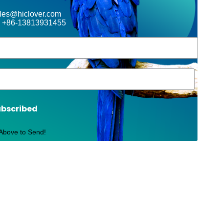
ales@hiclover.com
 +86-13813931455
ubscribed
 Above to Send!