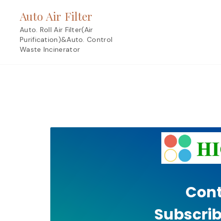
Skip
Auto Air Filter
to
content
Auto. Roll Air Filter(Air
Purification)&Auto. Control
Waste Incinerator
Cont
Subscrib