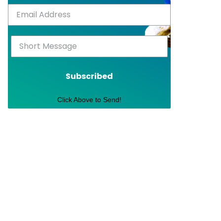
Subscribed
Click Above to Send!