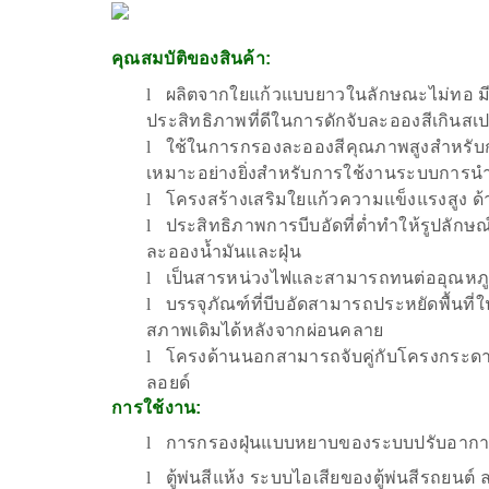
คุณสมบัติของสินค้า:
l
ผลิตจากใยแก้วแบบยาวในลักษณะไม่ทอ ม
ประสิทธิภาพที่ดีในการดักจับละอองสีเกินสเป
l
ใช้ในการกรองละอองสีคุณภาพสูงสำหรับการ
เหมาะอย่างยิ่งสำหรับการใช้งานระบบการน
l
โครงสร้างเสริมใยแก้วความแข็งแรงสูง ด้
l
ประสิทธิภาพการบีบอัดที่ต่ำทำให้รูปลักษณ์ไ
ละอองน้ำมันและฝุ่น
l
เป็นสารหน่วงไฟและสามารถทนต่ออุณหภู
l
บรรจุภัณฑ์ที่บีบอัดสามารถประหยัดพื้นท
สภาพเดิมได้หลังจากผ่อนคลาย
l
โครงด้านนอกสามารถจับคู่กับโครงกระดาษ
ลอยด์
การใช้งาน:
l
การกรองฝุ่นแบบหยาบของระบบปรับอากาศ
l
ตู้พ่นสีแห้ง ระบบไอเสียของตู้พ่นสีรถยน