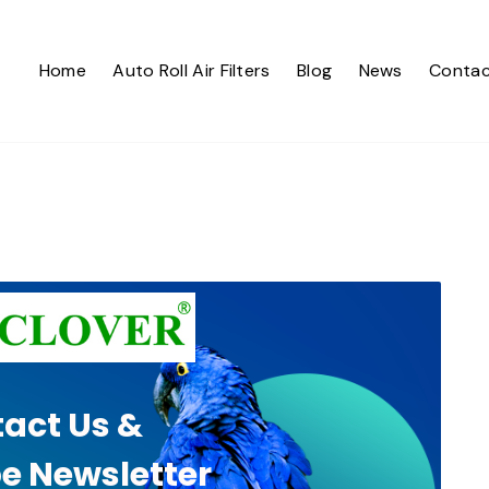
Home
Auto Roll Air Filters
Blog
News
Contac
act Us &
e Newsletter