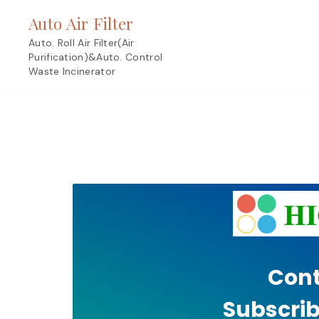
Skip
Auto Air Filter
to
content
Auto. Roll Air Filter(Air
Purification)&Auto. Control
Waste Incinerator
Cont
Subscrib