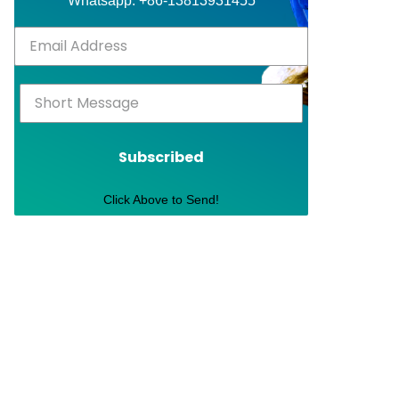
Whatsapp: +86-13813931455
Subscribed
Click Above to Send!