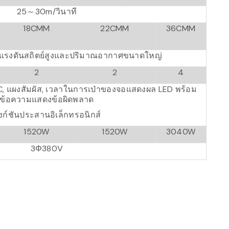
25～30m/วินาที
18CMM
22CMM
36CMM
บแรงดันสถิตย์สูงและปริมาณอากาศขนาดใหญ่
2
2
4
C, แผงสัมผัส, เวลาในการเป่าของจอแสดงผล LED พร้อม
ข้อความแสดงข้อผิดพลาด
ังก์ชันประสานอิเล็กทรอนิกส์
1520W
1520W
3040W
3Φ380V