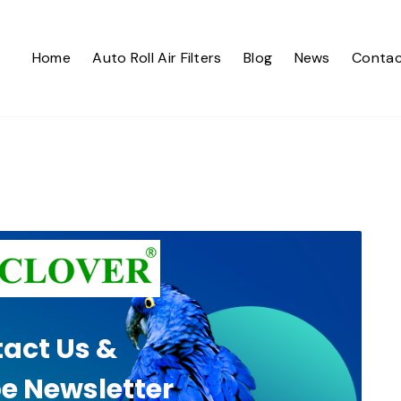
Home
Auto Roll Air Filters
Blog
News
Contac
act Us &
e Newsletter