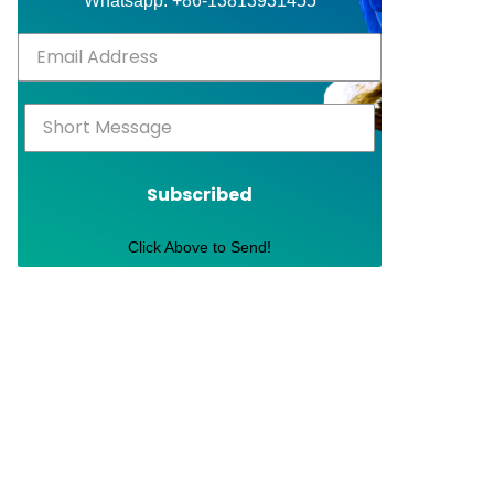
Whatsapp: +86-13813931455
Subscribed
Click Above to Send!