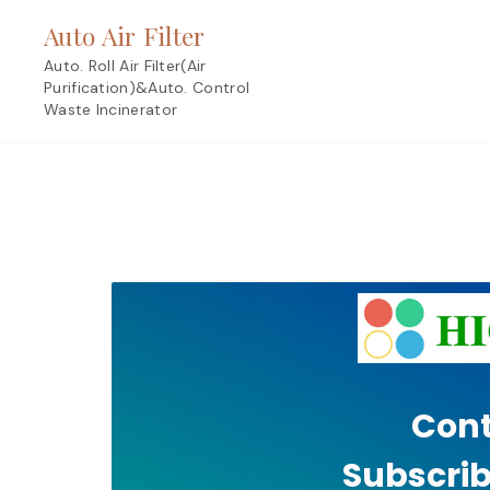
Skip
Auto Air Filter
to
content
Auto. Roll Air Filter(Air
Purification)&Auto. Control
Waste Incinerator
Cont
Subscrib