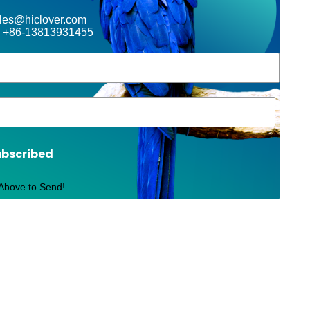
ales@hiclover.com
 +86-13813931455
ubscribed
 Above to Send!