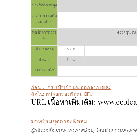
ประสิทธิภาพสูง
เกจวัดความดัน
แตกต่าง
พอร์ตการตรวจ
พอร์ตฝุ่น
PA
จับ
เสียงรบกวน
53dB
อำนาจ
120w
แหล่งจ่ายไฟ
ก่อน：
กระเป๋าเข้าและออกจาก BIBO
ถัดไป:
หน่วยกรองพัดลม BFU
URL เนื้อหาเพิ่มเติม: www.ecole
มาพร้อมชุดกรองพัดลม
ผู้ผลิตเครื่องกรองอากาศม้วน, โรงทำความสะอาด