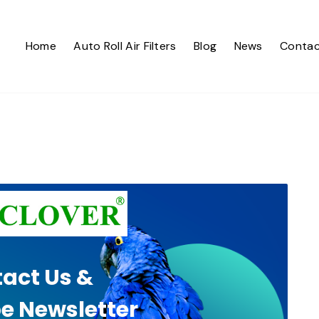
Home
Auto Roll Air Filters
Blog
News
Contac
act Us &
e Newsletter