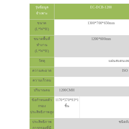
รุ่นข้อมูล
EC-DCB-1200
จำเพาะ
ขนาด
1300*700*650mm
(L*W*H)
ขนาดพื้นที่
1200*600mm
ทำงาน
(L*W*H)
วัสดุ
แผ่นสแตนเล
ความสะอาด
ISO
ความเร็วลม
ปริมาณลม
1200CMH
ข้อกำหนดตัว
1170*570*93*1
กรอง
ชิ้น
ประสิทธิภาพสูง
ประสิทธิภาพ
ชนิดถ
การกรองที่มี