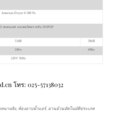
American Dwyer 0-500 Pa
O สแตนเลส
และพอร์ตตรวจจับ
DOPOP
55dB
58dB
240w
480w
220V 50Hz
ad.cn โทร: 025-57138032
หนานจิง, ห้องอาบน้ำแอร์, ม่านม้วนอัตโนมัติประเภท