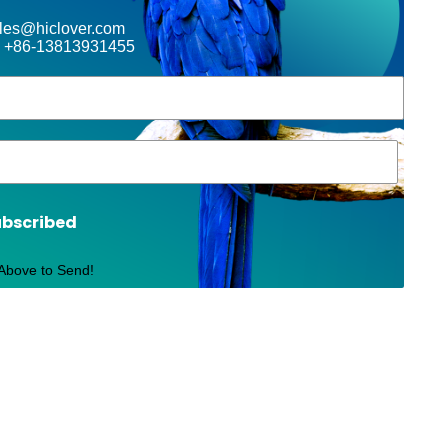
ales@hiclover.com
 +86-13813931455
ubscribed
 Above to Send!