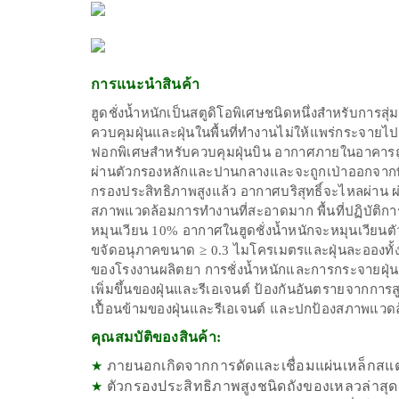
การแนะนำสินค้า
ฮูดชั่งน้ำหนักเป็นสตูดิโอพิเศษชนิดหนึ่งสำหรับการสุ
ควบคุมฝุ่นและฝุ่นในพื้นที่ทำงานไม่ให้แพร่กระจายไป
ฟอกพิเศษสำหรับควบคุมฝุ่นบิน อากาศภายในอาคารถู
ผ่านตัวกรองหลักและปานกลางและจะถูกเป่าออกจากพ
กรองประสิทธิภาพสูงแล้ว อากาศบริสุทธิ์จะไหลผ่าน ผ
สภาพแวดล้อมการทำงานที่สะอาดมาก พื้นที่ปฏิบัติการ
หมุนเวียน 10% อากาศในฮูดชั่งน้ำหนักจะหมุนเวียน
ขจัดอนุภาคขนาด ≥ 0.3 ไมโครเมตรและฝุ่นละออง
ของโรงงานผลิตยา การชั่งน้ำหนักและการกระจายฝุ่
เพิ่มขึ้นของฝุ่นและรีเอเจนต์ ป้องกันอันตรายจากการส
เปื้อนข้ามของฝุ่นและรีเอเจนต์ และปกป้องสภาพแ
คุณสมบัติของสินค้า:
ภายนอกเกิดจากการดัดและเชื่อมแผ่นเหล็กสแ
★
ตัวกรองประสิทธิภาพสูงชนิดถังของเหลวล่าสุ
★