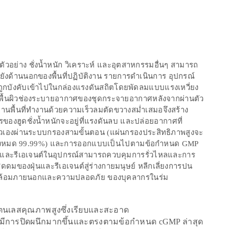
่มตัวอย่าง ชั่งน้ำหนัก วิเคราะห์ และอุตสาหกรรมอื่นๆ สามารถ
ยังด้านนอกของพื้นที่ปฏิบัติงาน รายการดำเนินการ อุปกรณ์
กบังคับเข้าไปในกล่องแรงดันสถิตโดยพัดลมแบบแรงเหวี่ยง
ื้นผิวช่องระบายอากาศของชุดกระจายอากาศหลังจากผ่านตัว
่านพื้นที่ทำงานด้วยความเร็วลมตัดขวางสม่ำเสมอจึงสร้าง
ของฮูดชั่งน้ำหนักจะอยู่ที่แรงดันลบ และปล่อยอากาศที่
ตัวเองผ่านระบบกรองสามขั้นตอน (แผ่นกรองประสิทธิภาพสูงจะ
ทั้งหมด 99.99%) และการออกแบบเป็นไปตามข้อกำหนด GMP
นและรีเอเจนต์ในอุปกรณ์สามารถควบคุมการรั่วไหลและการ
ูดดมของฝุ่นและรีเอเจนต์สู่ร่างกายมนุษย์ หลีกเลี่ยงการปน
วดล้อมภายนอกและความปลอดภัย ของบุคลากรในร่ม
ตนเลสคุณภาพสูงซึ่งเรียบและสะอาด
ดมีการปิดผนึกมากขึ้นและตรงตามข้อกำหนด cGMP ล่าสุด