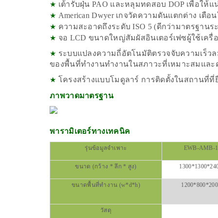
เต้ารับฝุ่น PAO และหลุมทดสอบ DOP เพื่อให
★
American Dwyer เกจวัดความดันแตกต่าง เตือนใ
★
ความสะอาดถึงระดับ ISO 5 (ดีกว่ามาตรฐานระด
★
จอ LCD ขนาดใหญ่สัมผัสอินเตอร์เฟซผู้ใช้เครื่อง
★
ระบบแปลงความถี่อัตโนมัติตรวจจับความเร็วล
★
ของพื้นที่ทำงานทำงานในสภาวะที่เหมาะสมและค
โครงสร้างแบบโมดูลาร์ การติดตั้งในสถานที่ที
★
ภาพวาดมาตรฐาน
พารามิเตอร์ทางเทคนิค
รุ่นข้อมูลจำเพาะ
EWB-AMB-1
ขนาด (กว้าง * ลึก * สูง)
1300*1300*24
ขนาดพื้นที่ทำงาน (w*d*h)
1200*800*20
วัสดุ