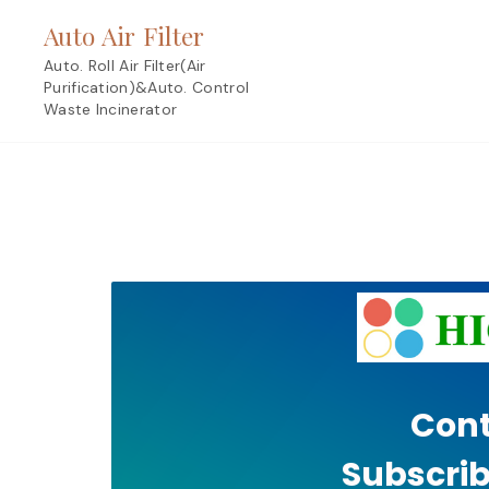
Skip
Auto Air Filter
to
content
Auto. Roll Air Filter(Air
Purification)&Auto. Control
Waste Incinerator
Cont
Subscrib