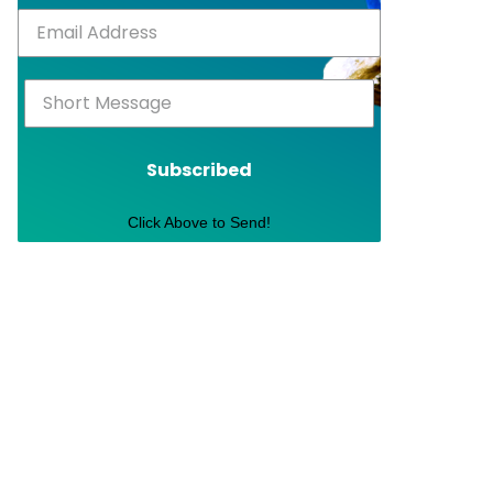
Subscribed
Click Above to Send!