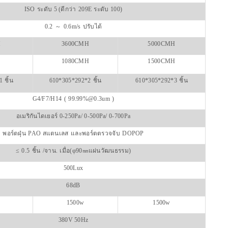
ISO
ระดับ 5 (ดีกว่า
209E
ระดับ 100)
0.2
～
0.6m/s
ปรับได้
H
3600CMH
5000CMH
1080CMH
1500CMH
1
ชิ้น
610*305*292*2
ชิ้น
610*305*292*3
ชิ้น
G4/F7/H14
(
99.99%@0.3um
)
อเมริกันไดเยอร์ 0-250Pa/ 0-500Pa/ 0-700Pa
พอร์ตฝุ่น
PAO สแตนเลส
และพอร์ตตรวจจับ
DOPOP
≤
0.5
ชิ้น
/
จาน.
เมื่อ
(φ90㎜แผ่นวัฒนธรรม)
500Lux
68dB
1500w
1500w
380V 50Hz