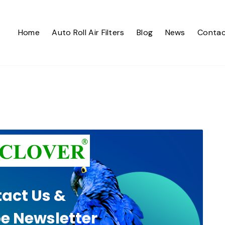
Home
Auto Roll Air Filters
Blog
News
Contac
act Us &
e Newsletter