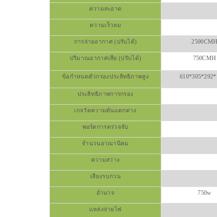
ความสะอาด
ความเร็วลม
การจ่ายอากาศ (ปรับได้)
2500CM
ปริมาณอากาศเสีย (ปรับได้)
750CMH
ข้อกำหนดตัวกรองประสิทธิภาพสูง
610*305*292*
ประสิทธิภาพการกรอง
เกจวัดความดันแตกต่าง
พอร์ตการตรวจจับ
จำนวนอาณานิคม
ความสว่าง
เสียงรบกวน
อำนาจ
750w
แหล่งจ่ายไฟ