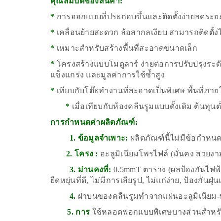
คุณสมบัติของสินค้า:
*
การออกแบบที่ประกอบขึ้นและติดตั้งง่ายลดระ
*
เคลื่อนย้ายสะดวก ล้อสากลเงียบ สามารถติดตั้งไ
*
เหมาะสำหรับสร้างพื้นที่สะอาดขนาดเล็ก
*
โครงสร้างแบบโมดูลาร์ ง่ายต่อการปรับปรุงระ
แข็งแกร่ง และมูลค่าการใช้ซ้ำสูง
*
เทียบกับโต๊ะทำงานที่สะอาดเป็นพิเศษ พื้นที่ภายใ
*
เมื่อเทียบกับห้องคลีนรูมแบบดั้งเดิม ต้นทุ
การกำหนดค่าผลิตภัณฑ์:
1. ข้อมูลจำเพาะ:
ผลิตภัณฑ์นี้ไม่มีข้อกำห
2. โครง :
อะลูมิเนียมโพรไฟล์ (มั่นคง สวยงาม 
3. ม่านคงที่:
0.5mmT ตาราง (ผลป้องกันไฟฟ้าส
ยืดหยุ่นที่ดี, ไม่มีการเสียรูป, ไม่แก่ง่าย, ป้องกันฝ
4.
ฝาบนของคลีนรูมทำจากแผ่นอะลูมิเนียม
5. การ
ใช้หลอดฟอกแบบพิเศษบางส่วนสำหร