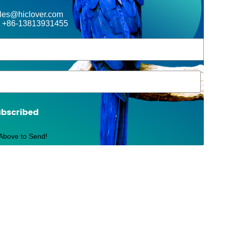
ales@hiclover.com
 +86-13813931455
ubscribed
 Above to Send!