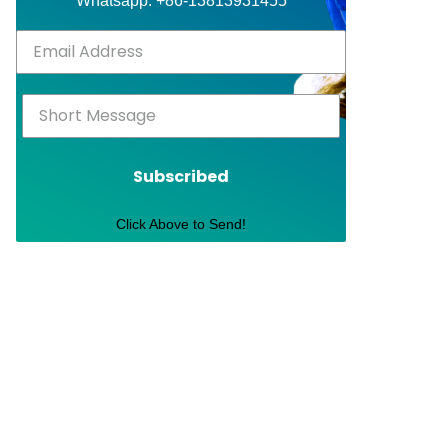
Whatsapp: +86-13813931455
Subscribed
Click Above to Send!