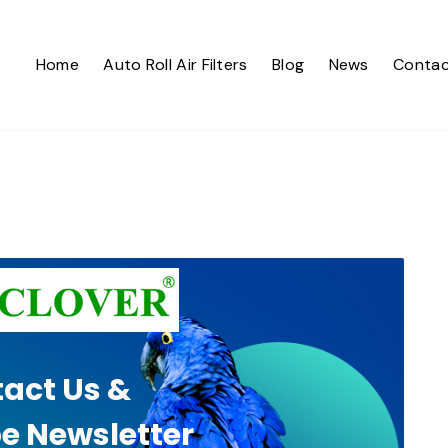
Home
Auto Roll Air Filters
Blog
News
Contac
act Us &
e Newsletter