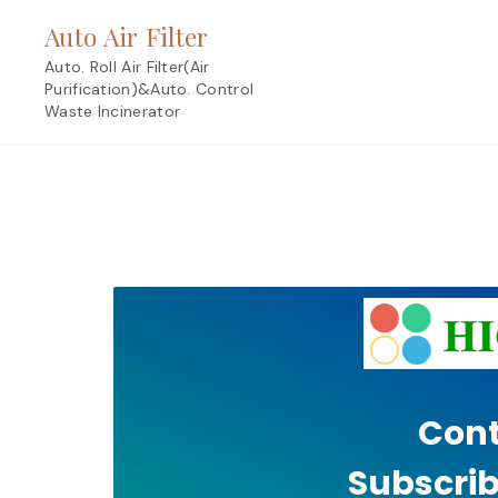
Skip
Auto Air Filter
to
content
Auto. Roll Air Filter(Air
Purification)&Auto. Control
Waste Incinerator
Cont
Subscrib