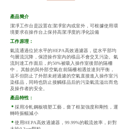
產品簡介
潔凈工作台是設置在潔凈室內或室外，可根據使用環
境要求在操作台上保持高潔凈度的凈化設備
工作原理：
氣流通過位於水平的HEPA高效過濾器，從水平部均
勻層流沉降，保證操作室內的樣品不會交叉污染。氣
流到達工作面后，約50%被吸入操作室後部的隔柵
中， 其餘的與外部空氣在前隔柵相遇並達到平衡，
這不但防止了外部未經過濾的空氣直接進入操作室污
染樣品，同時也防止接觸樣品后的污染氣流溢出而危
及操作者的安全。
產品特性：
＊
採用冷軋鋼板噴塑工藝，嗇了框架強度和剛性，運
轉時振幅減小
＊
使用HEPA高效過濾器，99.99%的載流效率，針對
大於0.3μm顆粒