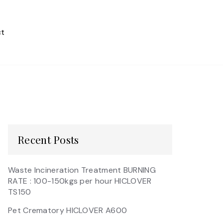
t
Recent Posts
Waste Incineration Treatment BURNING
RATE : 100-150kgs per hour HICLOVER
TS150
Pet Crematory HICLOVER A600