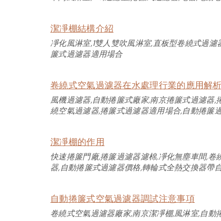
潔凈棚結構介紹
凈化風淋室,1雙人雙吹風淋室,直板型卷繞式過濾器
簾式過濾器適用場合
卷繞式空氣過濾器在水處理行業的應用解
風機過濾器,自動捲簾式廠家,南京捲簾式過濾器,
繞空氣過濾器,捲簾式過濾器適用場合,自動捲簾
潔凈棚的作用
快速捲簾門廠,捲簾過濾器濾棉,凈化無塵車間,卷
器,自動捲簾式過濾器價格,轉輪式全熱交換器帶自
自動捲簾式空氣過濾器調試注意事項
卷繞式空氣過濾器廠家,南京潔凈棚,風淋室,自動