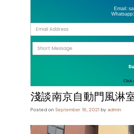
Email: s
Whatsapp:
S
Click
淺談南京自動門風淋
Posted on
September 16, 2021
by
admin