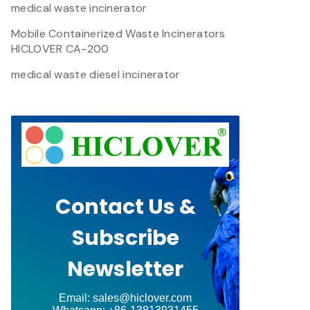
medical waste incinerator
Mobile Containerized Waste Incinerators
HICLOVER CA-200
medical waste diesel incinerator
Contact Us &
Subscribe
Newsletter
Email: sales@hiclover.com