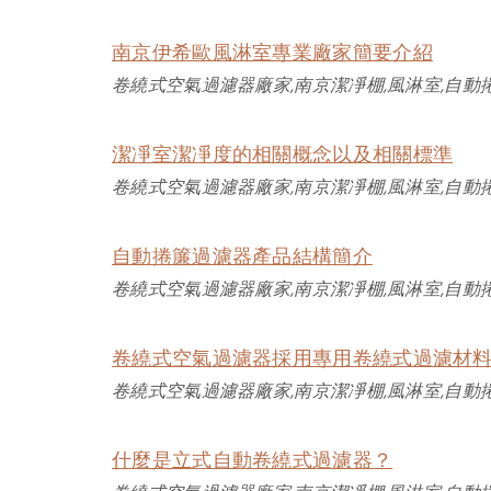
南京伊希歐風淋室專業廠家簡要介紹
卷繞式空氣過濾器廠家,南京潔凈棚,風淋室,自動
潔凈室潔凈度的相關概念以及相關標準
卷繞式空氣過濾器廠家,南京潔凈棚,風淋室,自動
自動捲簾過濾器產品結構簡介
卷繞式空氣過濾器廠家,南京潔凈棚,風淋室,自動
卷繞式空氣過濾器採用專用卷繞式過濾材
卷繞式空氣過濾器廠家,南京潔凈棚,風淋室,自動
什麼是立式自動卷繞式過濾器？