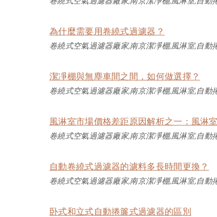
卷繞式空氣過濾器廠家,南京潔凈棚,風淋室,自動
為什麼需要用卷繞式過濾器？
卷繞式空氣過濾器廠家,南京潔凈棚,風淋室,自動
潔凈棚與無塵車間之間，如何做選擇？
卷繞式空氣過濾器廠家,南京潔凈棚,風淋室,自動
風淋室市場價格差距原因解析之一：風淋
卷繞式空氣過濾器廠家,南京潔凈棚,風淋室,自動
自動卷繞式過濾器的濾料多長時間更換？
卷繞式空氣過濾器廠家,南京潔凈棚,風淋室,自動
卧式和立式自動捲簾式過濾器的區別