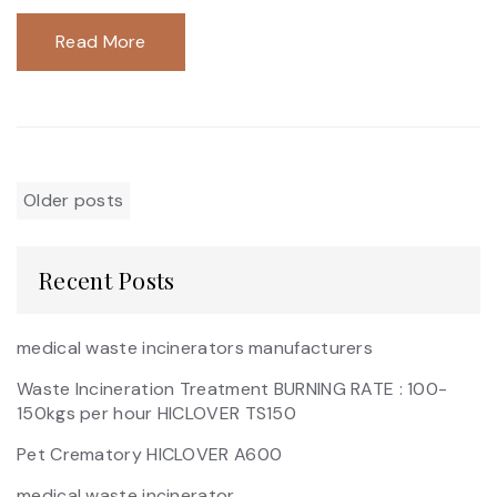
Read More
Posts
Older posts
navigation
Recent Posts
medical waste incinerators manufacturers
Waste Incineration Treatment BURNING RATE : 100-
150kgs per hour HICLOVER TS150
Pet Crematory HICLOVER A600
medical waste incinerator