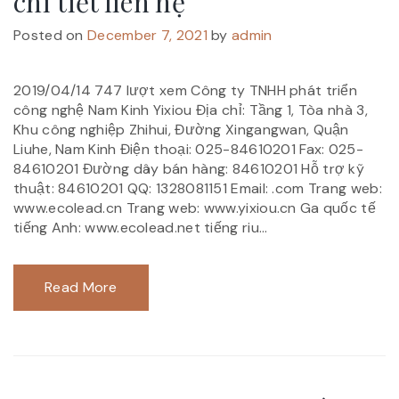
chi tiết liên hệ
Posted on
December 7, 2021
by
admin
2019/04/14 747 lượt xem Công ty TNHH phát triển
công nghệ Nam Kinh Yixiou Địa chỉ: Tầng 1, Tòa nhà 3,
Khu công nghiệp Zhihui, Đường Xingangwan, Quận
Liuhe, Nam Kinh Điện thoại: 025-84610201 Fax: 025-
84610201 Đường dây bán hàng: 84610201 Hỗ trợ kỹ
thuật: 84610201 QQ: 1328081151 Email: .com Trang web:
www.ecolead.cn Trang web: www.yixiou.cn Ga quốc tế
tiếng Anh: www.ecolead.net tiếng riu...
Read More