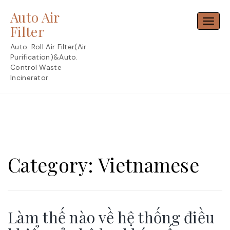
Skip
Auto Air
to
Toggl
content
Filter
Auto. Roll Air Filter(Air
Purification)&Auto.
Control Waste
Incinerator
Category:
Vietnamese
Làm thế nào về hệ thống điều