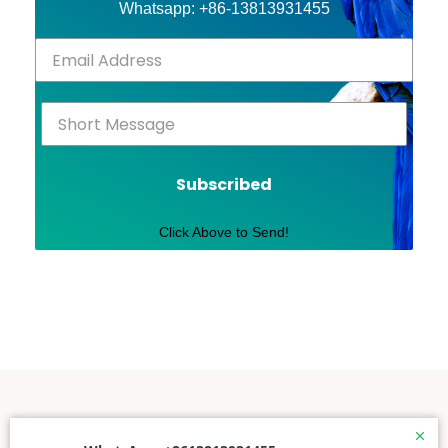
Whatsapp: +86-13813931455
Subscribed
Click Above to Send!