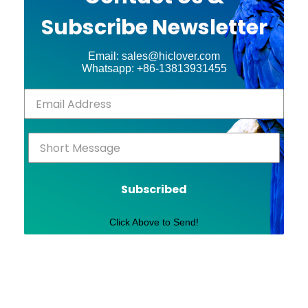
Subscribe Newsletter
Email: sales@hiclover.com
Whatsapp: +86-13813931455
Subscribed
Click Above to Send!