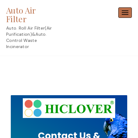
Skip
Auto Air
to
Toggl
content
Filter
Auto. Roll Air Filter(Air
Purification)&Auto.
Control Waste
Incinerator
Contact Us &