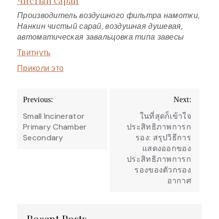
Чистый сарай
Производитель воздушного фильтра намотки,
Нанкин чистый сарай, воздушная душевая,
автоматическая завальцовка типа завесы
Твитнуть
Приколи это
Post
Previous:
Next:
navigation
Small Incinerator
ในที่สุดก็เข้าใจ
Primary Chamber
ประสิทธิภาพการก
Secondary
รอง: สรุปวิธีการ
แสดงออกของ
ประสิทธิภาพการก
รองของตัวกรอง
อากาศ
Recent Posts