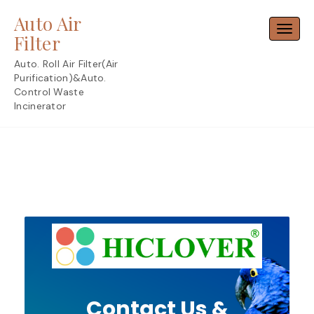
Skip
Auto Air
to
Toggl
content
Filter
Auto. Roll Air Filter(Air
Purification)&Auto.
Control Waste
Incinerator
Contact Us &