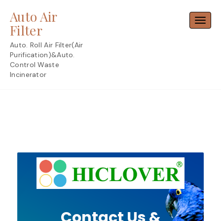
Skip
Auto Air
to
Toggl
content
Filter
Auto. Roll Air Filter(Air
Purification)&Auto.
Control Waste
Incinerator
Contact Us &