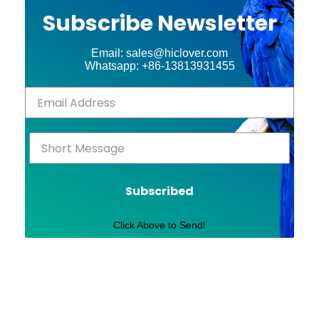
Subscribe Newsletter
Email: sales@hiclover.com
Whatsapp: +86-13813931455
Subscribed
Click Above to Send!