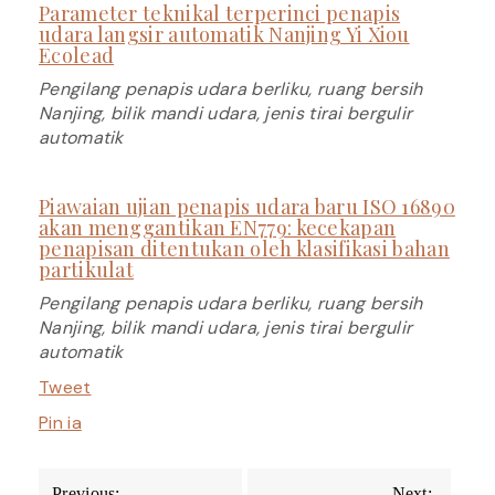
Parameter teknikal terperinci penapis
udara langsir automatik Nanjing Yi Xiou
Ecolead
Pengilang penapis udara berliku, ruang bersih
Nanjing, bilik mandi udara, jenis tirai bergulir
automatik
Piawaian ujian penapis udara baru ISO 16890
akan menggantikan EN779: kecekapan
penapisan ditentukan oleh klasifikasi bahan
partikulat
Pengilang penapis udara berliku, ruang bersih
Nanjing, bilik mandi udara, jenis tirai bergulir
automatik
Tweet
Pin ia
Post
Previous:
Next: