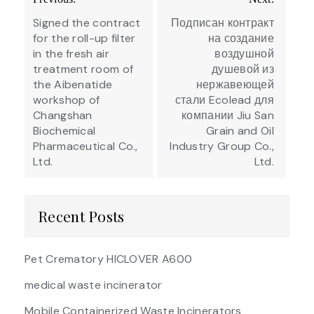
navigation
Signed the contract
Подписан контракт
for the roll-up filter
на создание
in the fresh air
воздушной
treatment room of
душевой из
the Aibenatide
нержавеющей
workshop of
стали Ecolead для
Changshan
компании Jiu San
Biochemical
Grain and Oil
Pharmaceutical Co.,
Industry Group Co.,
Ltd.
Ltd.
Recent Posts
Pet Crematory HICLOVER A600
medical waste incinerator
Mobile Containerized Waste Incinerators