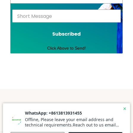
Subscribed
Click Above to Send!