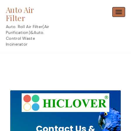
Skip
Auto Air
to
Toggl
content
Filter
Auto. Roll Air Filter(Air
Purification)&Auto.
Control Waste
Incinerator
Contact Us &