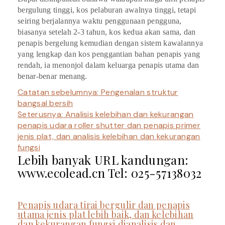
bergulung tinggi, kos pelaburan awalnya tinggi, tetapi
seiring berjalannya waktu penggunaan pengguna,
biasanya setelah 2-3 tahun, kos kedua akan sama, dan
penapis bergelung kemudian dengan sistem kawalannya
yang lengkap dan kos penggantian bahan penapis yang
rendah, ia menonjol dalam keluarga penapis utama dan
benar-benar menang.
Catatan sebelumnya:
Pengenalan struktur
bangsal bersih
Seterusnya:
Analisis kelebihan dan kekurangan
penapis udara roller shutter dan penapis primer
jenis plat, dan analisis kelebihan dan kekurangan
fungsi
Lebih banyak URL kandungan:
www.ecolead.cn Tel: 025-57138032
Penapis udara tirai bergulir dan penapis
utama jenis plat lebih baik, dan kelebihan
dan kekurangan fungsi dianalisis dan