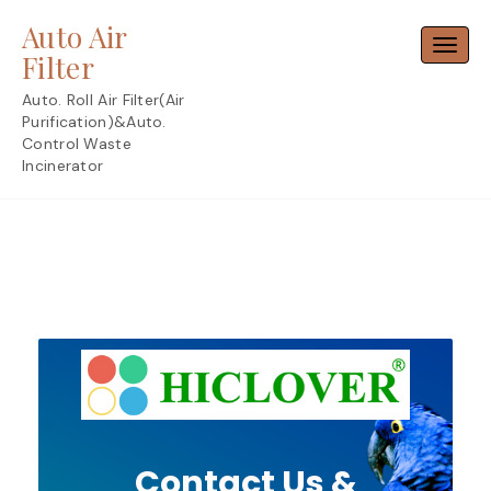
Skip
Auto Air
to
Toggl
content
Filter
Auto. Roll Air Filter(Air
Purification)&Auto.
Control Waste
Incinerator
Contact Us &