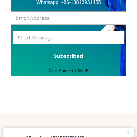
Whatsapp: +86-13813931455
Subscribed
Click Above to Send!